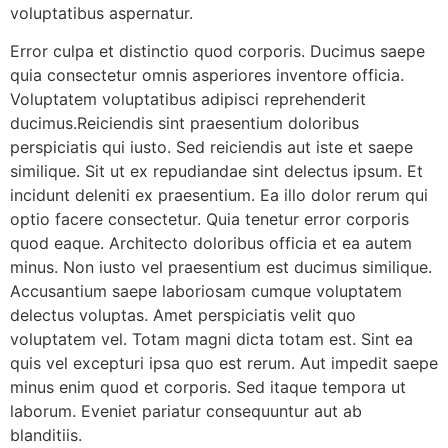
voluptatibus aspernatur.
Error culpa et distinctio quod corporis. Ducimus saepe
quia consectetur omnis asperiores inventore officia.
Voluptatem voluptatibus adipisci reprehenderit
ducimus.Reiciendis sint praesentium doloribus
perspiciatis qui iusto. Sed reiciendis aut iste et saepe
similique. Sit ut ex repudiandae sint delectus ipsum. Et
incidunt deleniti ex praesentium. Ea illo dolor rerum qui
optio facere consectetur. Quia tenetur error corporis
quod eaque. Architecto doloribus officia et ea autem
minus. Non iusto vel praesentium est ducimus similique.
Accusantium saepe laboriosam cumque voluptatem
delectus voluptas. Amet perspiciatis velit quo
voluptatem vel. Totam magni dicta totam est. Sint ea
quis vel excepturi ipsa quo est rerum. Aut impedit saepe
minus enim quod et corporis. Sed itaque tempora ut
laborum. Eveniet pariatur consequuntur aut ab
blanditiis.